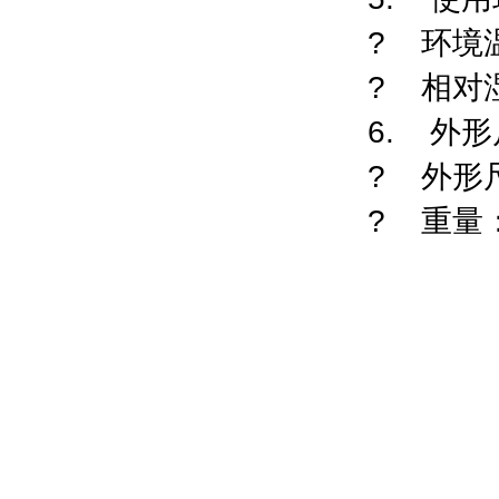
? 环境温
? 相对
6. 外
? 外形尺寸
? 重量：