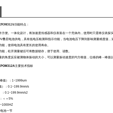
OM312A
功能特点：
作方便。一体化设计，将加速度传感器和仪表装在一个壳体内，使用时只需将仪表探
9V叠层电池供电，具有低电压检测和指示功能，当电池电压下降到影响测量精度值，
功能，使得电池具有更长的使用寿命。
功能，松开测量键后可将数据锁存，便于使用、读数。
量的角度反应被测物体振动的大小，可以测量振动速度的均方根值，位移的峰－峰值
POM312A
主要技术指标
峰值）：1~1999um
：0.1~199.9mm/s
.1~199.9mm/s2
：＜＋5%
1000HZ
层电池一节