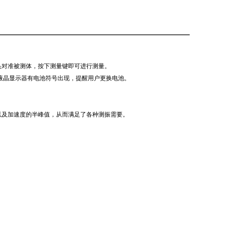
头对准被测体，按下测量键即可进行测量。
液晶显示器有电池符号出现，提醒用户更换电池。
以及加速度的半峰值，从而满足了各种测振需要。