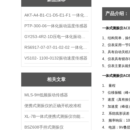
产品介绍：
AKT-A4-B1-C1-D5-E1-F1 一体化振动变送器
PTP-300-06一体化振动温度传感器
一体式测振仪ACEP
GY253-4R2-1D压电一体化振动变送器
1、结构简单，操
2、仪表采用一节
RS6917-07-07-01-02-02 一体化振动变送器
3、具有自动关机
VS102- 1100-0132振动速度传感器
4、仪表具有锁存
5、仪表主要从能
一体式测振仪ACE
相关文章
1. 量程
? 位移振幅（峰-
MLS-9H低频振动传感器
? 速度（真有效值）
便携式测振仪的正确开机校准程
? 加速度（峰值）：0
2. 系统线形误差
XL-7B一体式便携式测振仪功能说明
3. 频率响应：10~
BSZ608手持式测振仪
4. 电源：9V叠