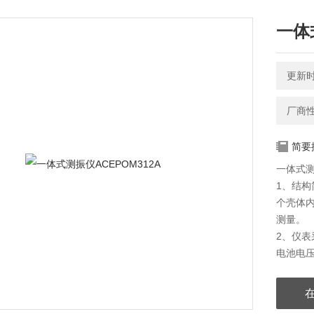
一体
更新时间
厂商
简要
一体式测
1、结
个壳体
测量。
2、仪表
电池电
用户更