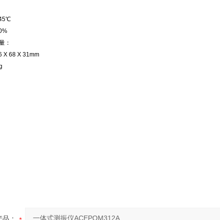
45℃
0%
重量：
 68 X 31mm
g
产品：