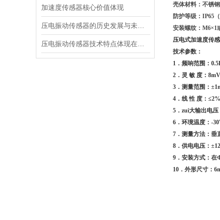
壳体材料：不锈钢
加速度传感器核心价值体现
防护等级：IP65
压电振动传感器的历史发展与未来展望
安装螺纹：M6×
压电式加速度传感器
压电振动传感器技术特点体现在多个方面
技术参数：
1．频响范围：0.5H
2．灵 敏 度：8m
3．测量范围：±1
4．线 性 度：≤2
5．zui大输出电
6．环境温度：-3
7．测量方法：垂
8．供电电压：±1
9．安装方式：在
10．外形尺寸：6