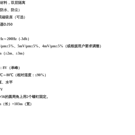
材料，双层隔离
（防水、防尘）
1或磁吸座（可选）
DJ50
z～200Hz（-3db）
V/μm±5%、5mV/μm±5%、4mV/μm±5%（或根据用户要求调整）
m（±2m、±3m）
%
压：8V（单峰）
0℃～80℃（相对湿度：≤90%）
直、水平
2V
Φ56的圆周角上用2个螺钉固定。
m（长）×103m（宽）