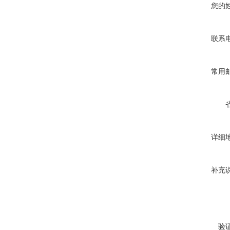
您的
联系
常用
详细
补充
验