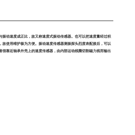
与振动速度成正比，故又称速度式振动传感器。也可以把速度量经过积
，故使用维护极为方便。振动速度传感器测振探头烈度表配接后，可以
者很靠近轴承外壳上的速度传感器，由内部运动线圈切割磁力线而输出