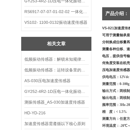
GY253-4R2-1D压电一体化振动变送器
RS6917-07-07-01-02-02 一体化振动变送器
产品介绍：
VS102- 1100-0132振动速度传感器
VS-021加速度传
可用于测量轴承座
分转换成位移量再
相关文章
测量各种位移、速
电压，提供信号输
低频振动传感器：解锁未知规律的感知钥匙
何角度安装在机壳
低频振动传感器：运转设备里的隐形哨兵
压电加速度传感器C
供电电压：12Vdc
AS-030压电加速度传感器
测量范围：0-10
输出方式：两线制
GY252-4R2-1D压电一体化振动变送器
输出电流：两线制4
测振传感器_AS-030加速度传感器
频率范围：3Hz-20
精 度：< 1.5
%
HD-YD-216
测量方向：任意方
加速度传感器需遵循以下核心原则
环境温度：-20℃～