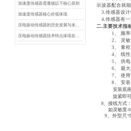
加速度传感器需遵循以下核心原则
示波器配合就
3.传感器设
加速度传感器核心价值体现
4.传感器有
压电振动传感器的历史发展与未来展望
二
.主要技术指
1、
频率
压电振动传感器技术特点体现在多个方面
2、
灵敏
3、
量程
4、
线性
5、
供电
6、
最大
7、
使用
8、
安装
安装底
旋紧即可
8、接线方式
如灵敏度
-
9、外型尺寸：