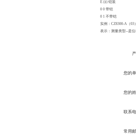
E □□ 铠装
0 0 带铠
0 1 不带铠
实例：CZ8300-A（03
表示：测量类型--是位移型
您的
您的
联系
常用