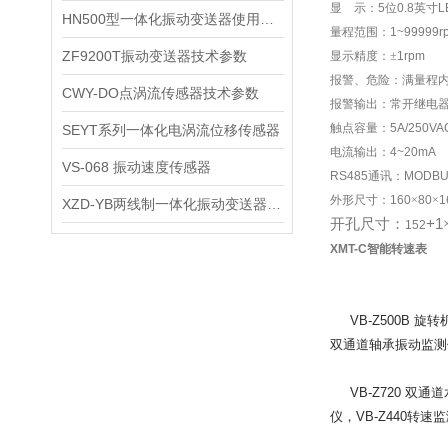
显
示：
5
位
0.8
英寸
L
HN500型一体化振动变送器使用说明书
量程范围：
1~99999r
ZF9200T振动变送器技术参数
显示精度：±
1rpm
报警、危险：满量程
CWY-DO点涡流传感器技术参数
报警输出：常开继电
触点容量：
5A/250VA
SEYT系列一体化电涡流位移传感器
电流输出：
4~20mA
VS-068 振动速度传感器
RS485
通讯：
MODBU
外形尺寸：
160
×
80
×
1
XZD-YB两线制一体化振动变送器 厂家直销
开孔尺寸：
+1
152
XMT-C智能转速表
VB-Z500B
旋转机
双通道轴承振动监测
VB-Z720
双通道水
仪，VB-Z440转速