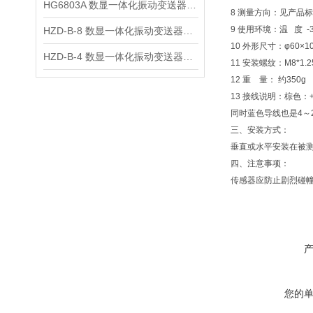
HG6803A 数显一体化振动变送器技术参数
8 测量方向：见产品
9 使用环境：温 度 -
HZD-B-8 数显一体化振动变送器技术指标
10 外形尺寸：φ60×1
HZD-B-4 数显一体化振动变送器参数
11 安装螺纹：M8*1.2
12 重 量： 约350g
13 接线说明：棕色：+
同时蓝色导线也是4～
三、安装方式：
垂直或水平安装在被
四、注意事项：
传感器应防止剧烈碰
您的