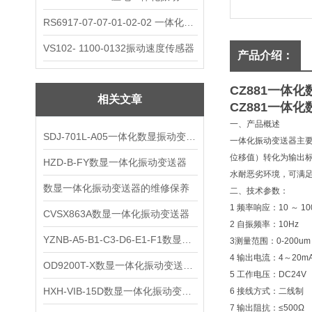
RS6917-07-07-01-02-02 一体化振动变送器
VS102- 1100-0132振动速度传感器
产品介绍：
CZ881
一体化
相关文章
CZ881
一体化
一、产品概述
SDJ-701L-A05一体化数显振动变送器技术参数
一体化振动变送器主要
位移值）转化为输出标
HZD-B-FY数显一体化振动变送器
水耐恶劣环境，可满
数显一体化振动变送器的维修保养
二、技术参数：
1 频率响应：10 ～ 100
CVSX863A数显一体化振动变送器
2 自振频率：10Hz
YZNB-A5-B1-C3-D6-E1-F1数显一体化振动变送器技术资料
3测量范围：0-200u
4 输出电流：4～20m
OD9200T-X数显一体化振动变送器参数
5 工作电压：DC24V
HXH-VIB-15D数显一体化振动变送器参数
6 接线方式：二线制
7 输出阻抗：≤500Ω