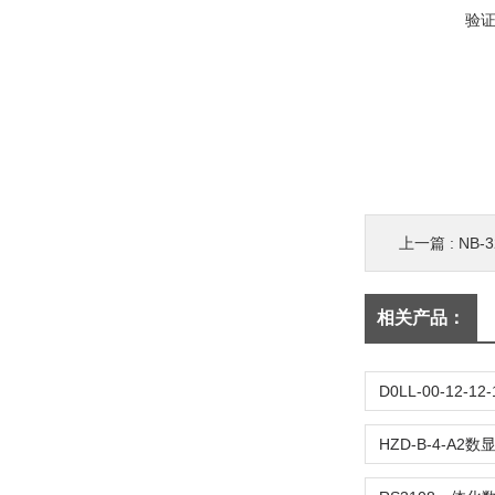
验
上一篇 :
NB
相关产品：