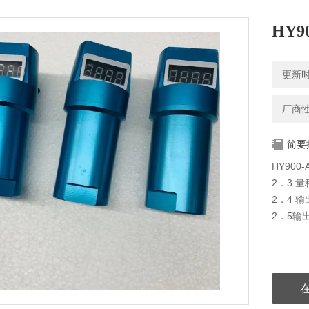
HY
更新时间
厂商
简要
HY90
2．3 
2．4 
2．5输