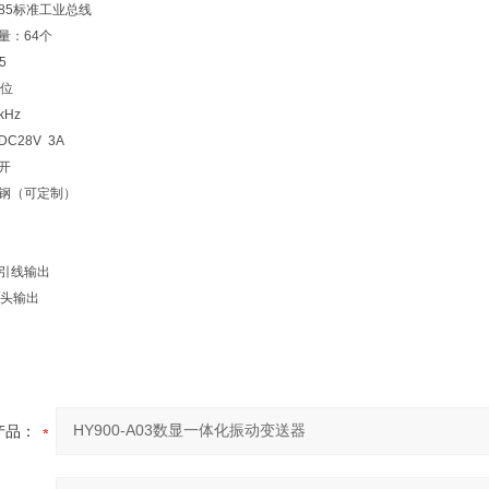
485标准工业总线
量：64个
5
2位
kHz
C28V 3A
开
锈钢（可定制）
接引线输出
输出
产品：