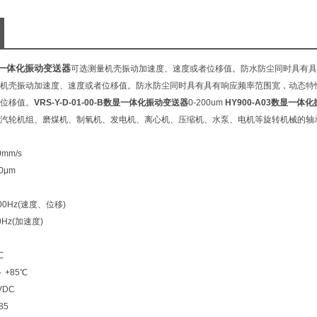
数显一体化振动变送器
可选测量机壳振动加速度、速度或者位移值。
防水防尘同时具有具
机壳振动加速度、速度或者位移值。防水防尘同时具有具有响应频率范围宽，动态特
位移值。
VRS-Y-D-01-00-B数显一体化振动变送器
0-200um
HY900-A03数显一体
汽轮机组、磨煤机、制氧机、发电机、离心机、压缩机、水泵、电机等旋转机械的轴
mm/s
0μm
00Hz(速度、位移)
z(加速度)
℃
 +85℃
VDC
85