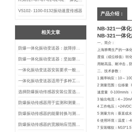
VS102- 1100-0132振动速度传感器
产品介绍：
NB-321一体
相关文章
NB-321一体
一、简介：
防爆一体化振动变送器：故障排查的智慧指南
上海骅鹰生产的一体
度值（或位移值）转化
防爆一体化振动变送器：坚如磐石的精密守护者
用耐高温、耐冲击，
一体化振动变送器安装要求一般有哪些？
二、技术参数：
1 频率响应：10～ 100
一体化振动变送器适用于多种工业场景
2 测量范围：位移量 0-
选择防爆振动传感器安装位置选择的建议
速度量 0-100mm/s
3 输出电流：4～20m
防爆振动传感器用于监测和测量机械设备振动状态
4 工作电压：+24VDC
防爆振动传感器的能量转换与测量原理
5 测量方向：垂直或
6 使用环境：温度：-4
防爆振动传感器的宽频响应范围及意义
7 安装螺纹：M10*