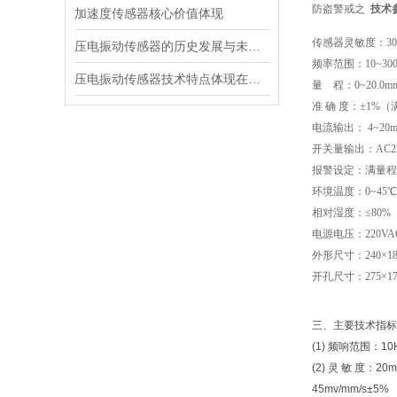
防盗警戒之
技术
加速度传感器核心价值体现
传感器灵敏度：30m
压电振动传感器的历史发展与未来展望
频率范围：10~300
压电振动传感器技术特点体现在多个方面
量 程：0~20.0mm
准 确 度：±1%
电流输出： 4~20
开关量输出：AC22
报警设定：满量程
环境温度：0~45℃
相对湿度：≤80%
电源电压：220VAC
外形尺寸：240×18
开孔尺寸：275×17
三、主要技术指标
(1) 频响范围：10H
(2) 灵 敏 度：
45mv/mm/s±5