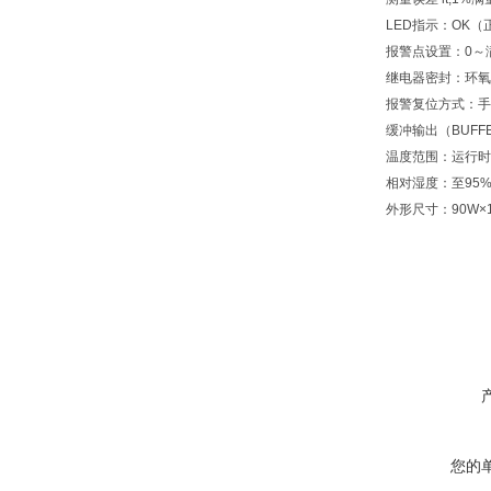
LED指示：OK（
报警点设置：0～
继电器密封：环氧树
报警复位方式：手
缓冲输出（BUFF
温度范围：运行时0
相对湿度：至95
外形尺寸：90W×12
您的