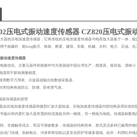
-002压电式振动速度传感器 CZ820压电式
大器的压电加速度传感器，它将传统的压电加速度传感器与电荷放大器集于一体，能
用于核爆炸、航kong航天、铁路、桥梁、建筑、车船、机械、水利、电力、石油、
电式振动速度传感器
电路优化。主要元器件和插接件均为美国或中国台湾生产，精度高、噪音低、漂移小
电缆而不影响测量精度。
接用数字万用表、示波器或输出给数据采集器。
封闭结构有效防尘、防潮、防有害气体。
传感器传感器的原理
是由压电加速度传感器和微型IC放大器组成。压电加速度传感器内部结构采用目前的
号输出和内置IC放大器所需的恒流激励为同一根线，另一根线为地线。传感器标配电缆为S
快、非接触等优点，而且可测参数多，传感器的结构简单，形式灵活多样已被用作物
自动门传感、色标检出、冲床和剪切机以及安全防护等诸多领域。此外，利用红外线