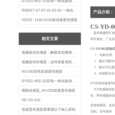
GY253-4R2-1D压电一体化振动变送器
RS6917-07-07-01-02-02 一体化振动变送器
产品介绍：
VS102- 1100-0132振动速度传感器
CS-YD
是内装微型IC放
相关文章
和可靠性。广泛应
CS-YD-002压
低频振动传感器：解锁未知规律的感知钥匙
1、结构合理，
2、输出可配长
低频振动传感器：运转设备里的隐形哨兵
3、输出可以直
AS-030压电加速度传感器
4、传感器为全
GY252-4R2-1D压电一体化振动变送器
ICP压电加速度
ICP传感器内部
测振传感器_AS-030加速度传感器
征；即传感器的信
HD-YD-216
具有精度高、反应
加速度传感器需遵循以下核心原则
识别、信号延时、