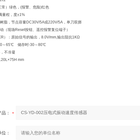
正常）绿色，(报警、危险)红色
满量程，度±1%
脂，节点容量DC30V/5A或220V/5A，单刀双掷
动（现场Reset按钮、遥控报警复位端子）
ER）：原始信号的输出，8.0V/mm,输出阻抗1KΩ
～65℃ 储存时-30～80℃
%，不冷凝
0L×75H mm
产品：
单位：