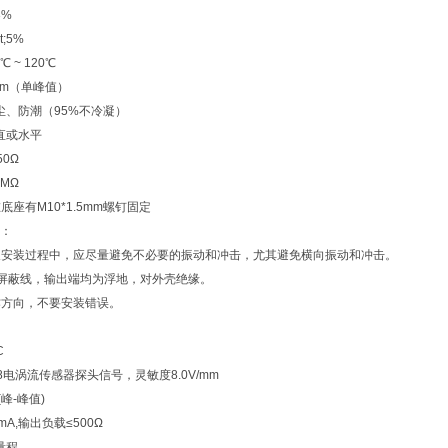
3%
t;5%
℃ ~ 120℃
1mm（单峰值）
防尘、防潮（95%不冷凝）
垂直或水平
抗：≤450Ω
2MΩ
在底座有M10*1.5mm螺钉固定
：
输及安装过程中，应尽量避免不必要的振动和冲击，尤其避免横向振动和冲击。
2芯屏蔽线，输出端均为浮地，对外壳绝缘。
工作方向，不要安装错误。
C
电涡流传感器探头信号，灵敏度8.0V/mm
(峰-峰值)
A,输出负载≤500Ω
满量程