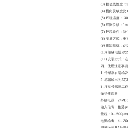
(3) 幅值线性度 lt;
(4) 横向灵敏度比 l
(5) 环境温度：-30
(6) 可测位移：
(7) 环境条件：
(8) 测量方式：
(9) 输出阻
(10) 绝缘电阻 gt;
(11) 安装方式：
四、
使用注意事项
1. 传感器在运
2. 感器输出为
3. 注意传感器
振动变送器
外接电源：24VD
输入信号：接受φ8
量程：0～500μm
电流输出：4～20m
测量误差 lt;1%