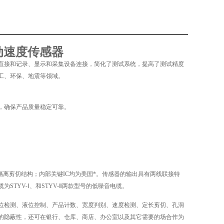
振动速度传感器
直接和记录、显示和采集设备连接，简化了测试系统，提高了测试精度
化工、环保、地震等领域。
，确保产品质量稳定可靠。
隔离剪切结构；内部关键IC均为美国*。传感器的输出具有两线联接特
TYV-Ⅰ、和STYV-Ⅱ两款型号的低噪音电缆。
位检测、液位控制、产品计数、宽度判别、速度检测、定长剪切、孔洞
的隐蔽性，还可在银行、仓库、商店、办公室以及其它需要的场合作为