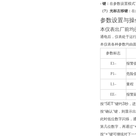
-
键：
在参数设置模式
（
?
）光标左移键：
在
参数设置与操
本仪表出厂前均
通电后，仪表处于运
本仪表各种参数均由面
参数标志
E1–
报警
P1–
危险
L1–
量程
EE–
报警
SET
3
按“
"键约
秒，进
按“确认"键，则显示
此时低位数字闪烁，通
第几位数字，再通过“
+
按“
"键可继续对下一