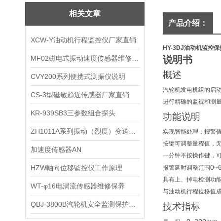
相关文章
产品介绍：
XCW-Y油动机行程监控仪厂家直销
HY-3DJ油动机监控
MF02磁电式振动速度传感器维修保养
说明书
概述
CVY200系列便携式测振仪说明
汽轮机发电机组的启
CS-3型磁敏趋近传感器厂家直销
进行精确的监视和测
KR-939SB3三参数组合探头
功能说明
ZH1011A系列振动（烈度）变送器 生产厂家
实现智能处理：报警
按键可调整量程值，
加速度传感器AN
一分钟不按操作键，
0~
HZW軸向位移監控仪工作原理
报警延时调整范围
具有上、掉电检测功
WT-φ16电涡流传感器维修保养
与油动机行程位移值
QBJ-3800B汽轮机安全监测保护仪厂家直销
技术指标