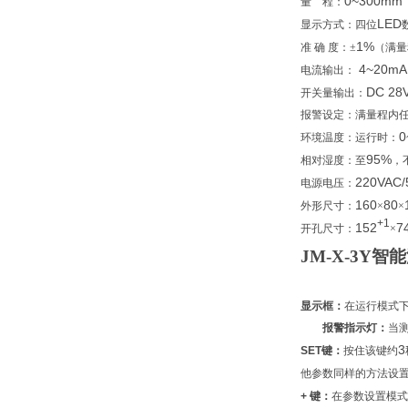
0~300mm
量
程：
LED
显示方式：四位
1%
准
确
度：±
（满量
4~20mA
电流输出：
DC 28V
开关量输出：
报警设定：满量程内
0
环境温度：运行时：
95%
相对湿度：至
，
220VAC/
电源电压：
160
80
外形尺寸：
×
×
+1
152
7
开孔尺寸：
×
JM-X-3Y
显示框：
在运行模式
报警指示灯：
当
3
SET
键：
按住该键约
他参数同样的方法设置
+
键：
在参数设置模式