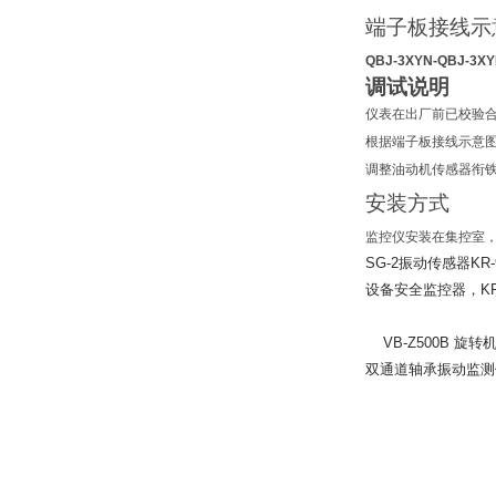
端子板接线示
QBJ-3XYN-
QBJ-3
调试说明
仪表在出厂前已校验
根据端子板接线示意图
调整油动机传感器衔铁
安装方式
监控仪安装在集控室
SG-2
振动传感器KR-
设备安全监控器，KR
VB-Z500B
旋转机
双通道轴承振动监测