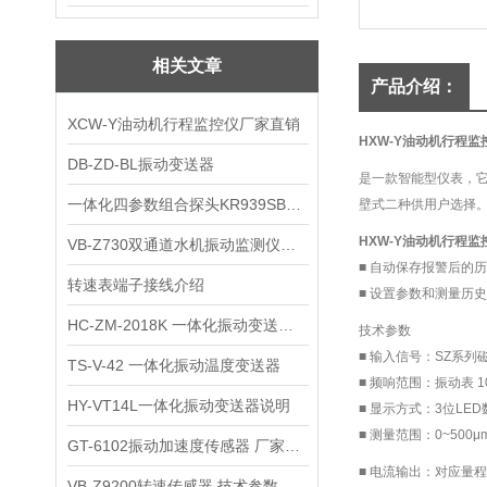
相关文章
产品介绍：
XCW-Y油动机行程监控仪厂家直销
HXW-Y油动机行程监
DB-ZD-BL振动变送器
是一款智能型仪表，它
一体化四参数组合探头KR939SB4工作原理
壁式二种供用户选择
HXW-Y油动机行程监
VB-Z730双通道水机振动监测仪维修保养
■ 自动保存报警后的
转速表端子接线介绍
■ 设置参数和测量历
HC-ZM-2018K 一体化振动变送器0-50mm/s
技术参数
■ 输入信号：SZ系
TS-V-42 一体化振动温度变送器
■ 频响范围：振动表 10
HY-VT14L一体化振动变送器说明
■ 显示方式：3位LE
■ 测量范围：0~500
GT-6102振动加速度传感器 厂家直销
■ 电流输出：对应量程
VB-Z9200转速传感器 技术参数