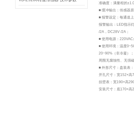
准确度：满量程的±1.0
■ 缓冲输出：传感器
■ 报警设定：每通道
报警输出：LED指示灯
/2A，DC28V /2A；
■ 使用电源：220VAC
■ 使用环境：温度0~5
20~90%（非冷凝）；
周围无腐蚀性、无强
■ 外形尺寸：盘装表：宽
开孔尺寸：宽152×高
挂壁表：宽190×高29
安装尺寸：底170×高