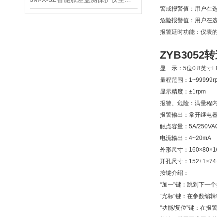
警戒报警值：用户在
危险报警值：用户在
报警延时功能：仪表
ZYB305
显 示：5位0.8英寸
量程范围：1~99999r
显示精度：±1rpm
报警、危险：满量程
报警输出：常开继电
触点容量：5A/250VAC
电流输出：4~20mA
外形尺寸：160×80×1
开孔尺寸：152+1×74
按键介绍：
“加一"键：跳到下一
“光标"键：在参数编
“功能/复位"键：在