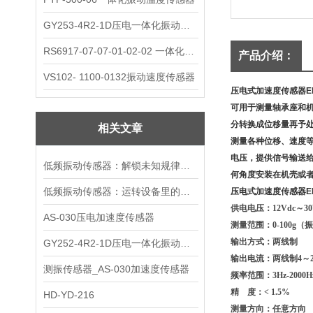
GY253-4R2-1D压电一体化振动变送器
RS6917-07-07-01-02-02 一体化振动变送器
产品介绍：
VS102- 1100-0132振动速度传感器
压电式加速度传感器EP
可用于测量轴承座和
分转换成位移量再予
相关文章
测量各种位移、速度
电压，提供信号输送
低频振动传感器：解锁未知规律的感知钥匙
何角度安装在机壳或
低频振动传感器：运转设备里的隐形哨兵
压电式加速度传感器EP
供电电压：12Vdc～3
AS-030压电加速度传感器
测量范围：0-100g
输出方式：两线制
GY252-4R2-1D压电一体化振动变送器
输出电流：两线制4～2
测振传感器_AS-030加速度传感器
频率范围：3Hz-2000H
精 度：< 1.5
%
HD-YD-216
测量方向：任意方向