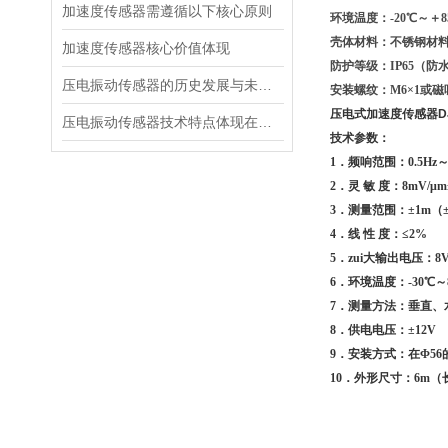
加速度传感器需遵循以下核心原则
环境温度：-20℃～＋8
壳体材料：不锈钢材
加速度传感器核心价值体现
防护等级：IP65（防
压电振动传感器的历史发展与未来展望
安装螺纹：M6×1或
压电式加速度传感器DJ
压电振动传感器技术特点体现在多个方面
技术参数：
1．频响范围：0.5Hz～2
2．灵 敏 度：8mV/
3．测量范围：±1m（±
4．线 性 度：≤2%
5．zui大输出电压：
6．环境温度：-30℃～
7．测量方法：垂直、
8．供电电压：±12V
9．安装方式：在Φ5
10．外形尺寸：6m（