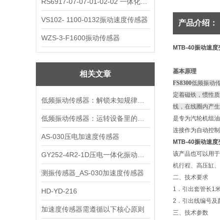
RS6917-07-07-01-02-02 一体化振动变送器
VS102- 1100-0132振动速度传感器
产品介绍：
WZS-3-F1600振动传感器
MTB-40振动速
基本原理
相关文章
FS8300
低频振动
定着磁铁，惯性质
低频振动传感器：解锁未知规律的感知钥匙
线，在线圈内产生
低频振动传感器：运转设备里的隐形哨兵
是专为汽轮机组油
连接作为自动控制
AS-030压电加速度传感器
MTB-40振动速
该产品也可以用于
GY252-4R2-1D压电一体化振动变送器
机行程、高压缸、
测振传感器_AS-030加速度传感器
二、技术要求
1．引出套管长1米
HD-YD-216
2．引出线
加速度传感器需遵循以下核心原则
三、技术参数