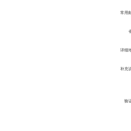
常用
详细
补充
验