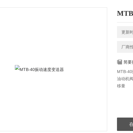
MT
更新时间
厂商
简要
MTB-
油动机
移量