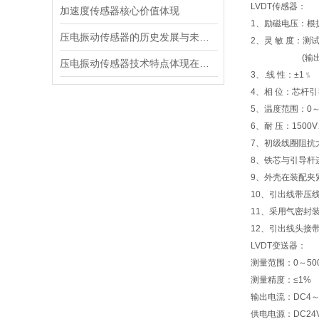
LVDT传感器：
加速度传感器核心价值体现
1、励磁电压：根
压电振动传感器的历史发展与未来展望
2、灵 敏 度：测试
(输出/位移
压电振动传感器技术特点体现在多个方面
3、.线 性：±1﹪
4、相 位：芯杆
5、温度范围：0
6、耐 压：1500
7、初级线圈阻抗大
8、铁芯与引导杆
9、外壳在装配夹
10、引出线带压线
11、采用气密封
12、引出线头接带
LVDT变送器：
测量范围：0～50
测量精度：≤1%
输出电流：DC4～
供电电源：DC24V