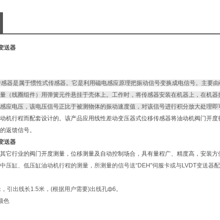
度变送器
传感器是属于惯性式传感器。它是利用磁电感应原理把振动信号变换成电信号。主要由
量（线圈组件）用弹簧元件悬挂于壳体上。工作时，将传感器安装在机器上，在机器
感应电压，该电压信号正比于被测物体的振动速度值，对该信号进行积分放大处理即
动机行程而配套设计的。该产品应用线性差动变压器式位移传感器将油动机阀门开度
的返馈信号。
度变送器
其它行业的阀门开度测量，位移测量及自动控制场合，具有量程广、精度高，安装方
中压缸、低压缸油动机行程的测量，所测量的信号送“DEH"伺服卡或与LVDT变送
，引出线长1.5米，(根据用户需要)出线孔ф6。
编号及颜色