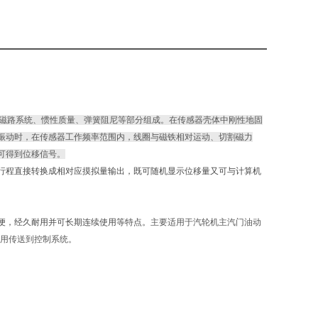
磁路系统、惯性质量、弹簧阻尼等部分组成。在传感器壳体中刚性地固
振动时，在传感器工作频率范围内，线圈与磁铁相对运动、切割磁力
可得到位移信号。
行程直接转换成相对应摸拟量输出，既可随机显示位移量又可与计算机
便，经久耐用并可长期连续使用等特点。
主要适用于汽轮机主汽门油动
器配用传送到控制系统。