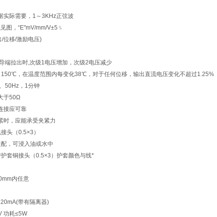
据实际需要，1～3KHz正弦波
见图，“E"mV/mm/V±5﹪
/激励电压)
引导端拉出时,次级1电压增加，次级2电压减少
～150℃，在温度范围内每变化38℃，对于任何位移，输出直流电压变化不超过1.25%
V、50Hz，1分钟
于50Ω
连接应可靠
紧时，应能承受夹紧力
接头（0.5×3）
装配，可浸入油或水中
护套铜接头（0.5×3）护套颜色与线*
0mm内任意
20mA(带有隔离器)
 功耗≤5W