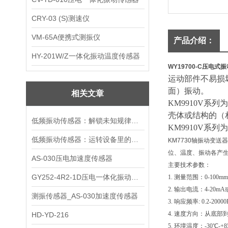
CRY-03 (S)测速仪
VM-65A便携式测振仪
产品介绍：
HY-201W/Z一体化振动温度传感器
WY19700-C压电
运动部件不易损
面）振动。
相关文章
KM9910V系
壳体或结构的（
低频振动传感器：解锁未知规律的感知钥匙
KM9910V系
低频振动传感器：运转设备里的隐形哨兵
KM7730轴振动变
位、温度、振动各产生
AS-030压电加速度传感器
主要技术参数：
GY252-4R2-1D压电一体化振动变送器
1.
测量范围：0-100mm
2.
输出电流：4-20mA或
测振传感器_AS-030加速度传感器
3.
响应频率: 0.2-20000
4.
速度方向：从底部
HD-YD-216
5.
环境温度：-30℃-+