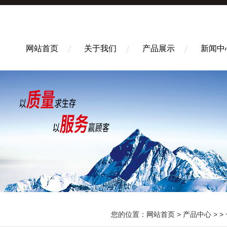
网站首页
关于我们
产品展示
新闻中
您的位置：
网站首页
>
产品中心
> >