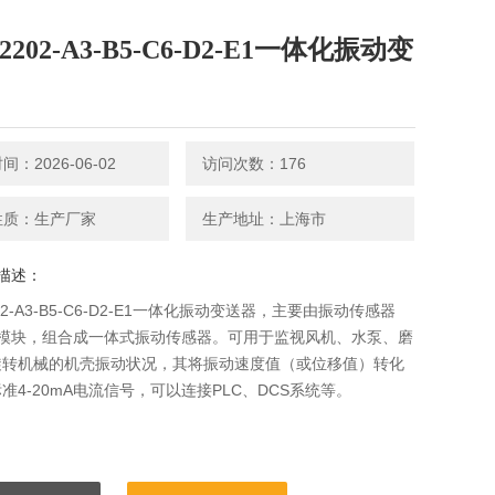
2202-A3-B5-C6-D2-E1一体化振动变
：2026-06-02
访问次数：176
性质：生产厂家
生产地址：上海市
描述：
02-A3-B5-C6-D2-E1一体化振动变送器，主要由振动传感器
器模块，组合成一体式振动传感器。可用于监视风机、水泵、磨
旋转机械的机壳振动状况，其将振动速度值（或位移值）转化
准4-20mA电流信号，可以连接PLC、DCS系统等。