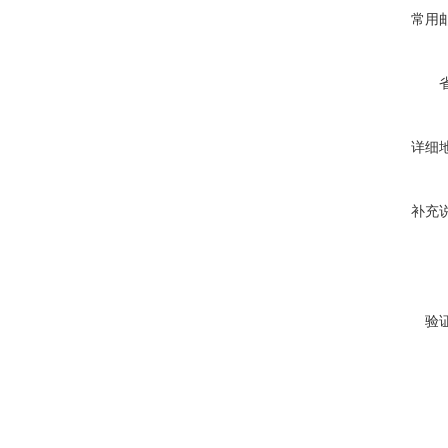
常用
详细
补充
验