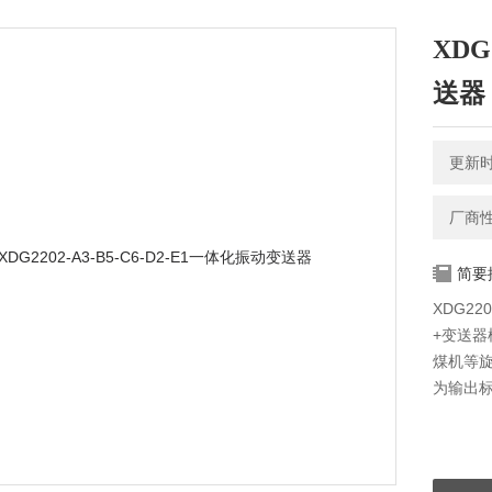
XDG
送器
更新时间
厂商
简要
XDG22
+变送
煤机等
为输出标