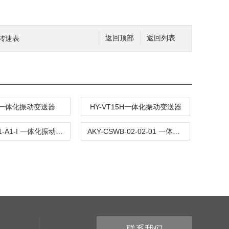
能转速表
返回顶部
返回列表
00一体化振动变送器
HY-VT15H一体化振动变送器
AKY-A1G1-A1-I 一体化振动变送器
AKY-CSWB-02-02-01 一体化振动变送器