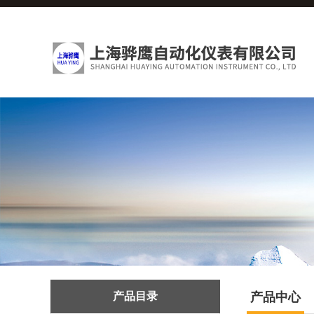
产品目录
产品中心