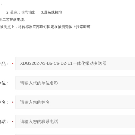
：
VDC 2. 蓝色：信号输出 3.屏蔽线接地
用二芯屏蔽电缆。
被测点上，将传感器底部螺钉固定在被测壳体上拧紧即可
产品：
单位：
姓名：
电话：