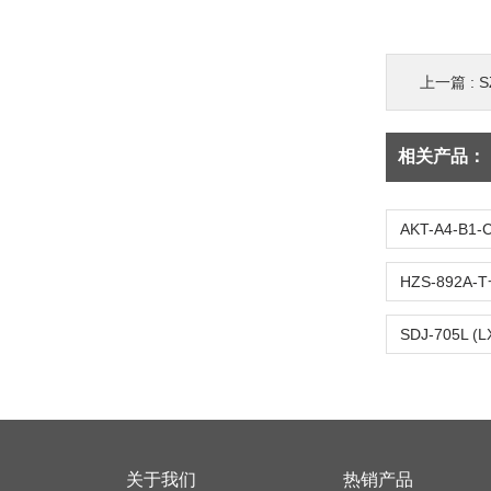
上一篇 :
S
相关产品：
关于我们
热销产品