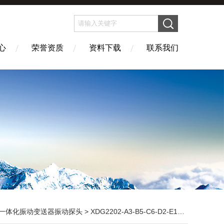
心
荣誉资质
资料下载
联系我们
一体化振动变送器振动探头
> XDG2202-A3-B5-C6-D2-E1一体化振动变送器