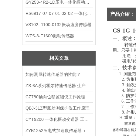
GY253-4R2-1D压电一体化振动变送器
RS6917-07-07-01-02-02 一体化振动变送器
产品介绍：
VS102- 1100-0132振动速度传感器
CS-1G
WZS-3-F1600振动传感器
一、概述
转速
用。只要非
用途：
相关文章
磁电转
二、技术
1. 测量范
如何测量转速传感器的性能？
2. 齿
3. 
ZS-6A系列霍尔转速传感器 生产厂家
4. 
5. 防护
CZ780轴向位移监测仪工作原理
6. 工
7. 工
QBJ-31Z型胀差测保护仪工作原理
8. 外
9. 重量
CYT9200 一体化振动变送器 工作原理
转速传
各种导磁材料
ZYB1252压电式加速度传感器（三向IEPE）工作原理