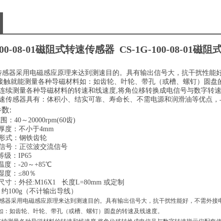
-100-08-01磁阻式转速传感器
CS-1G-100-08-01
磁阻
：
传感器采用电磁感应原理来达到测速目的。具有输出信号大，抗干扰性能
接触就能测量各种导磁材料如：如齿轮、叶轮、带孔（或槽、螺钉）圆盘
连续测量各种导磁材料的转速和线速度
,将角位移转换成电信号与数字转
速传感器具有：体积小、结实可靠、寿命长、不需电源和润滑油等优点，
参数
:
围：40～20000rpm(60齿)
形厚度：不小于
4
mm
触发形式：钢铁齿轮
输出信号：正弦波交流信号
等级：IP65
作温度：
-20
～
+
85℃
作湿度：≤80％
形尺寸：外径
:M1
6
X1
长度
L=
80
mm
或定制
：约
1
0
0g
（不计输出导线）
感器采用电磁感应原理来达到测速目的。具有输出信号大，抗干扰性能好，不需外接
如：如齿轮、叶轮、带孔（或槽、螺钉）圆盘的转速及线速度。