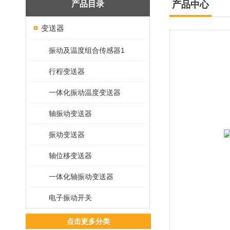
产品目录
产品中心
变送器
振动及温度组合传感器1
行程变送器
一体化振动温度变送器
轴振动变送器
振动变送器
轴位移变送器
一体化轴振动变送器
电子振动开关
点击更多分类