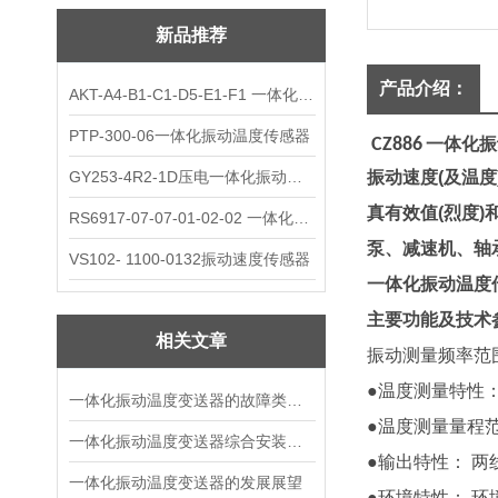
新品推荐
产品介绍：
AKT-A4-B1-C1-D5-E1-F1 一体化振动变送器
PTP-300-06一体化振动温度传感器
CZ886
一体化振
GY253-4R2-1D压电一体化振动变送器
振动速度(及温
真有效值(烈度
RS6917-07-07-01-02-02 一体化振动变送器
泵、减速机、轴
VS102- 1100-0132振动速度传感器
一体化振动温度
主要功能及技术
相关文章
振动测量频率范围
●温度测量特性：
一体化振动温度变送器的故障类型、监测方法、处理措施
●温度测量量程范
一体化振动温度变送器综合安装建议
●输出特性： 两线
一体化振动温度变送器的发展展望
●环境特性： 环