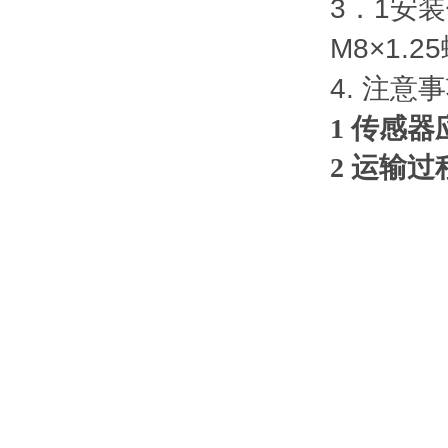
3．1安
M8×1
4. 注意
1 传感器
2
运输过