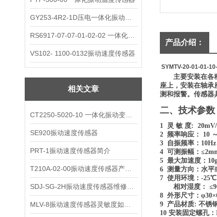
GY253-4R2-1D压电一体化振动变送器
RS6917-07-07-01-02-02 一体化振动变送器
产品介绍：
VS102- 1100-0132振动速度传感器
SYMTV-20-01-01-
主要安装在各
座上，安装在轴承
相关文章
测和报警。
传感器
二、
技术参数
CT2250-5020-10 一体化振动变送器
1
灵
敏
度
:
2
0
m
V
/
SE920振动速度传感器
2
频率响应：
1
0 ～
3
自振频率：
10Hz
PRT-1振动速度传感器简介
4
可测振幅：
≤2m
5
最大加速度：
10
T210A-02-00振动速度传感器产品解析
6
测量方向：水平
7
使用环境：
-
25
℃
SDJ-SG-2H振动速度传感器维修与保养
相对湿度
：
≤
8
外形尺寸：
φ3
0
×
MLV-8振动速度传感器灵敏度如何选择?
9
产品材质
:
不锈
10 安装固定螺孔：M1