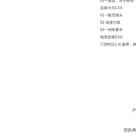
03一垂直、水平两用
连接方式CXX:
01一航空插头
02-直接引线
03一特殊要求
电缆选项DXX:
订货时以1 m 递增，例如
您的