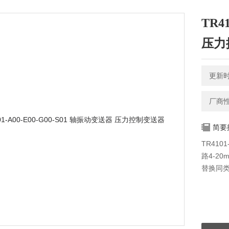
TR4
压力
更新时间
厂商
简要
TR410
路4-2
替换同