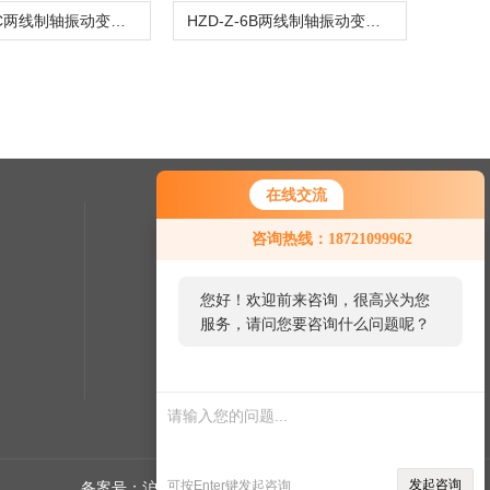
HZD-Z-6C两线制轴振动变送器
HZD-Z-6B两线制轴振动变送器
在线交流
联系我们
咨询热线：18721099962
24小时热线：
您好！欢迎前来咨询，很高兴为您
服务，请问您要咨询什么问题呢？
发起咨询
可按Enter键发起咨询
备案号：沪ICP备2021015241号-1
sitemap.xml