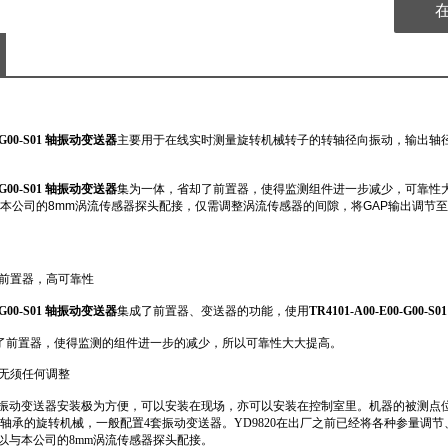
0-G00-S01 轴振动变送器
主要用于在线实时测量旋转机械转子的转轴径向振动，输出轴
0-G00-S01 轴振动变送器
集为一体，省却了前置器，使得监测组件进一步减少，可靠性
本公司的
8mm
涡流传感器探头配接，仅需调整涡流传感器的间隙，将
GAP
输出调节至
前置器，高可靠性
0-G00-S01 轴振动变送器
集成了前置器、变送器的功能，使用
TR4101-A00-E00-G00
省却了前置器，使得监测的组件进一步的减少，所以可靠性大大提高。
无须任何调整
线制轴振动变送器安装极为方便，可以安装在现场，亦可以安装在控制室里。机器的被测点位置
轴承的旋转机械，一般配置4套振动变送器。YD9820在出厂之前已经将各种参量调
 可以与本公司的8mm涡流传感器探头配接。