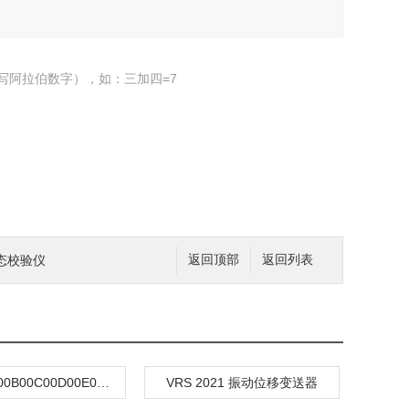
写阿拉伯数字），如：三加四=7
静态校验仪
返回顶部
返回列表
TM301-A00B00C00D00E00F00G00 轴振动变送器
VRS 2021 振动位移变送器