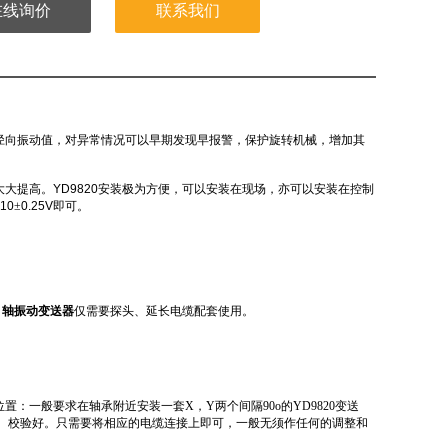
在线询价
联系我们
径向振动值，对异常情况可以早期发现早报警，保护旋转机械，增加其
大大提高。
YD9820
安装极为方便，可以安装在现场，亦可以安装在控制
10
±
0.25V
即可。
-S01 轴振动变送器
仅需要探头、延长电缆配套使用。
：一般要求在轴承附近安装一套X，Y两个间隔90o的YD9820变送
节、校验好。只需要将相应的电缆连接上即可，一般无须作任何的调整和