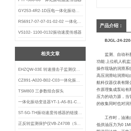
GY253-4R2-1D压电一体化振动变送器
RS6917-07-07-01-02-02 一体化振动变送器
产品介绍：
VS102- 1100-0132振动速度传感器
BJGL-24-
相关文章
监测、自动补脂站
功能:上位机人机
操作现场的润滑系
EHZQW-03E 转速撞击子监测仪注意事项
高压润滑站润滑站
CZ891-A020-B02-C03一体化振动变送器参数
航科仪器仪表有限
作原理集成泵站有
TSM803 三参数组合探头
压力的动力源，当
一体化振动变送器YT-1-A5-B1-C2-D5-E3-F1
的收集同时也对润
ST-5G-TH振动速度传感器的链接调试安装说明
工作时，油液由齿
正反转监测保护仪VB-Z470B（S2184）工作原理
低供油压力为0 