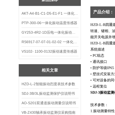
产品介绍：
AKT-A4-B1-C1-D5-E1-F1 一体化振动变送器
PTP-300-06一体化振动温度传感器
HZD-L-B四
转速、键相、
GY253-4R2-1D压电一体化振动变送器
能开关电源并
RS6917-07-07-01-02-02 一体化振动变送器
HZD-L-B四
系统描述
VS102- 1100-0132振动速度传感器
• PC组态
• 通讯接口
• 防护等级IP65
相关文章
• 壁挂式安装方
• 可对设备的
HZD-L-2智能振动烈度表技术参数
• 远程复位
SDJ-3振动监
SDJ-3B/3L振动监测保护仪说明书
AO-S201双通道振动测量仪说明书
技术参数：
1.
振动测量特性
VB-Z430轴承振动监测仪采购指南