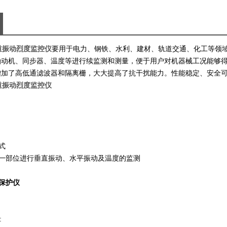
通道振动烈度监控仪
要用于电力、钢铁、水利、建材、轨道交通、化工等领
油动机、同步器、温度等进行续监测和测量，便于用户对机器械工况能够
增加了高低通滤波器和隔离栅，大大提高了抗干扰能力。性能稳定、安全
通道振动烈度监控仪
式
同一部位进行垂直振动、水平振动及温度的监测
测保护仪
: