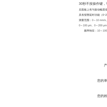
30秒不按操作键
后面板上有与振动幅度
具有报警延时功能（0~2
测量范围：
0
～
10 mm/s
0
～
100 μm
、
0
～
200 μm
频率响应：
10
～
10
您的
您的