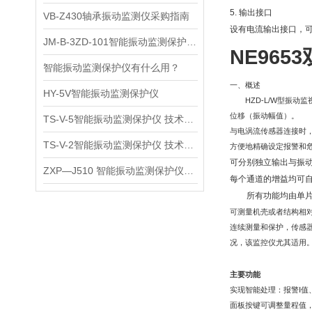
5. 输出接口
VB-Z430轴承振动监测仪采购指南
设有电流输出接口，可
JM-B-3ZD-101智能振动监测保护仪使用说明
NE96
智能振动监测保护仪有什么用？
一、概述
HY-5V智能振动监测保护仪
HZD-L/W型振
位移（振动幅值）。
TS-V-5智能振动监测保护仪 技术参数
与电涡流传感器连接时
TS-V-2智能振动监测保护仪 技术参数
方便地精确设定报警和
可分别独立输出与振
ZXP—J510 智能振动监测保护仪注意事项
每个通道的增益均可
所有功能均由单片计
可测量机壳或者结构相
连续测量和保护，传感
况，该监控仪尤其适用
主要功能
实现智能处理：报警Ⅰ值
面板按键可调整量程值