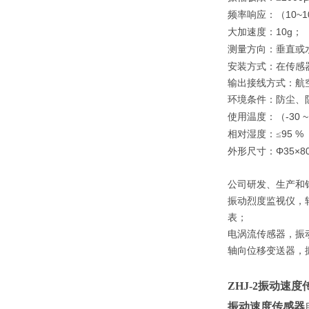
10~1
频率响应：（
10g
大加速度：
；
测量方向：垂直或
安装方式：在传感
输出接线方式：航
环境条件：防尘、
-30 ~
使用温度：（
95 %
相对湿度：≤
Φ35×8
外形尺寸：
公司研发、生产和
振动烈度监视仪，
表；
电涡流传感器，振
轴向位移变送器，
ZHJ-2
振动速度
振动速度传感器