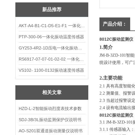
新品推荐
产品介绍：
AKT-A4-B1-C1-D5-E1-F1 一体化振动变送器
PTP-300-06一体化振动温度传感器
8012C振动监测仪
1.
简介
GY253-4R2-1D压电一体化振动变送器
JM-B-3ZD-101
智能
RS6917-07-07-01-02-02 一体化振动变送器
统设计使用，可广
VS102- 1100-0132振动速度传感器
2.
主要功能
2.1
具有高度智能
相关文章
2.2
测量值、报警设
2.3
当超过报警设
2.4
设有电流输出接
HZD-L-2智能振动烈度表技术参数
8012C振动监测仪
SDJ-3B/3L振动监测保护仪说明书
3.1 JM-B-3ZD-101
3.1.1
传感器输入：
AO-S201双通道振动测量仪说明书