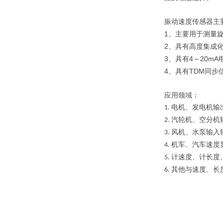
振动速度传感器主
1
、主要用于测量
2
、具有高度集成
3
4
20mA
、具有
～
4
TDM
、具有
同步
应用领域：
电机、发电机输
1.
汽轮机、空分机
2.
风机、水泵输入
3.
机车、汽车速度
4.
计速度、计长度
5.
其他与速度、长
6.