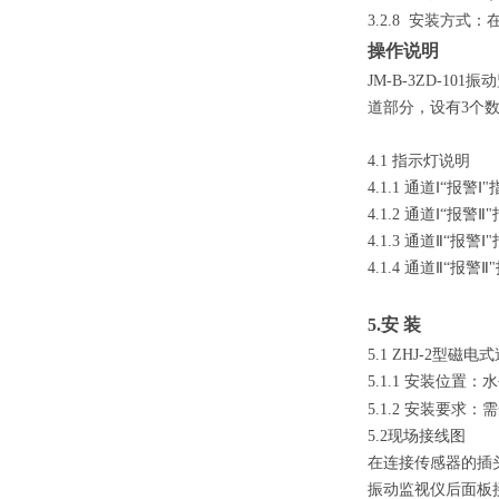
3.2.8
安装方式：在
操作说明
JM-B-3ZD-101
振动
道部分，设有3个
4.1
指示灯说明
4.1.1
通道Ⅰ“报警
4.1.2
通道Ⅰ“报警
4.1.3
通道Ⅱ“报警
4.1.4
通道Ⅱ“报警
5.
安 装
5.1 ZHJ-2
型磁电式
5.1.1
安装位置：水
5.1.2
安装要求：需
5.2
现场接线图
在连接传感器的插头
振动监视仪后面板