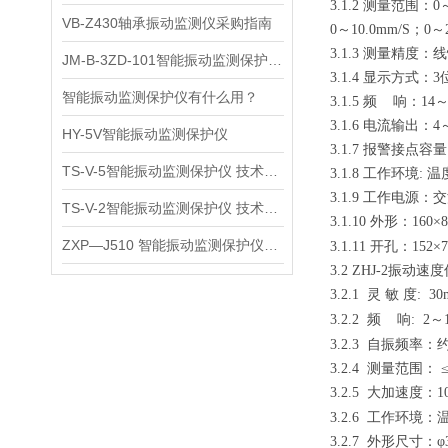
3.1.2
测量范围：0～
VB-Z430轴承振动监测仪采购指南
0
～10.0mm/S；0
3.1.3
测量精度：线性
JM-B-3ZD-101智能振动监测保护仪使用说明
3.1.4
显示方式：3
智能振动监测保护仪有什么用？
3.1.5
频 响：14～2
3.1.6
电流输出：4～
HY-5V智能振动监测保护仪
3.1.7
报警接点容量：
TS-V-5智能振动监测保护仪 技术参数
3.1.8
工作环境: 温
3.1.9
工作电源：交流 
TS-V-2智能振动监测保护仪 技术参数
3.1.10
外形：160×8
ZXP—J510 智能振动监测保护仪注意事项
3.1.11
开孔：152×7
3.2 ZHJ-2
振动速度
3.2.1
灵 敏 度: 30m
3.2.2
频 响: 2～1
3.2.3
自振频率：约1
3.2.4
测量范围： ≤
3.2.5
大加速度：10
3.2.6
工作环境：温度
3.2.7
外形尺寸：φ3