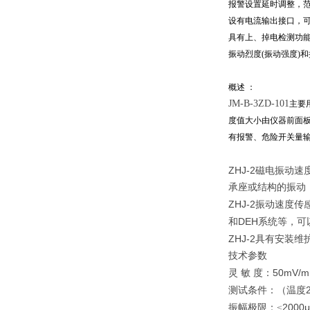
报警设置延时调整，范
设有电流输出接口，可
具有上、掉电检测功
振动烈度(振动强度)
概述 ：
JM-B-3ZD-101
主要
度值大小由仪器前面板
有报警、危险开关量
ZHJ-2
磁电振动速
承座或结构的振动
ZHJ-2
振动速度传
DEH
和
系统等，可
ZHJ-2
具有安装维
技术参数
50mV/m
灵
敏
度：
测试条件：（温度
2000μ
振幅极限：≤