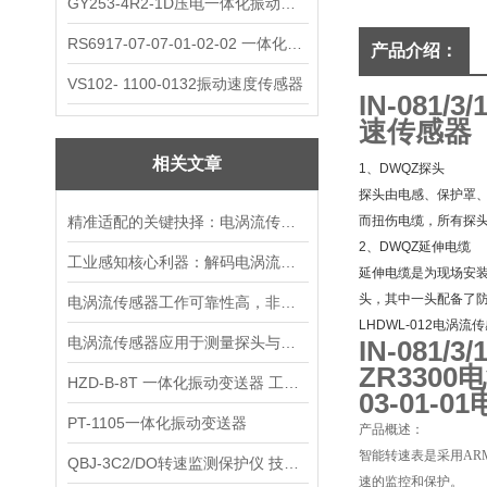
GY253-4R2-1D压电一体化振动变送器
RS6917-07-07-01-02-02 一体化振动变送器
产品介绍：
VS102- 1100-0132振动速度传感器
IN-081
速传感器
相关文章
1、DWQZ探头
探头由电感、保护罩
精准适配的关键抉择：电涡流传感器的选购核心要点
而扭伤电缆，所有探头
2、DWQZ延伸电缆
工业感知核心利器：解码电涡流传感器的装置本质与运行逻辑
延伸电缆是为现场安装
头，其中一头配备了
电涡流传感器工作可靠性高，非接触测量，抗干扰能力强
LHDWL-012电涡流
电涡流传感器应用于测量探头与被测物体之间的静态和动态距离
IN-081/
ZR330
HZD-B-8T 一体化振动变送器 工作原理
03-01-
PT-1105一体化振动变送器
产品概述：
智能转速表是采用A
QBJ-3C2/DO转速监测保护仪 技术参数
速的监控和保护。