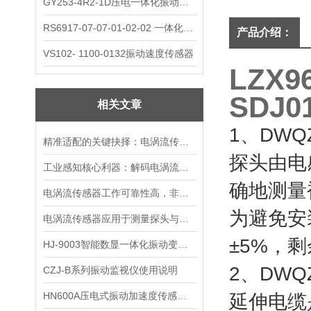
GY253-4R2-1D压电一体化振动变送器
RS6917-07-07-01-02-02 一体化振动变送器
产品介绍：
VS102- 1100-0132振动速度传感器
LZX9
SDJ0
相关文章
1、DWQ
精准适配的关键抉择：电涡流传感器的选购核心要点
探头由电
工业感知核心利器：解码电涡流传感器的装置本质与运行逻辑
确地测量
电涡流传感器工作可靠性高，非接触测量，抗干扰能力强
为避免安
电涡流传感器应用于测量探头与被测物体之间的静态和动态距离
±5%，
HJ-9003智能数显一体化振动变送器振动探头的性能
2、DW
CZJ-B系列振动监视仪使用说明
HN600A压电式振动加速度传感器 生产厂家
延伸电缆