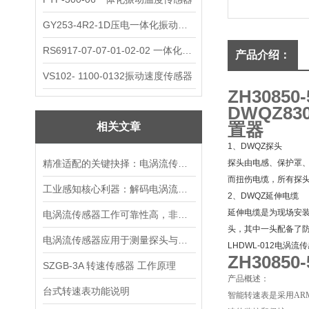
GY253-4R2-1D压电一体化振动变送器
RS6917-07-07-01-02-02 一体化振动变送器
产品介绍：
VS102- 1100-0132振动速度传感器
ZH3085
DWQZ83
置器
相关文章
1、DWQZ探头
精准适配的关键抉择：电涡流传感器的选购核心要点
探头由电感、保护罩
而扭伤电缆，所有探头
工业感知核心利器：解码电涡流传感器的装置本质与运行逻辑
2、DWQZ延伸电缆
延伸电缆是为现场安装
电涡流传感器工作可靠性高，非接触测量，抗干扰能力强
头，其中一头配备了
电涡流传感器应用于测量探头与被测物体之间的静态和动态距离
LHDWL-012电涡流
ZH3085
SZGB-3A 转速传感器 工作原理
产品概述：
台式转速表功能说明
智能转速表是采用A