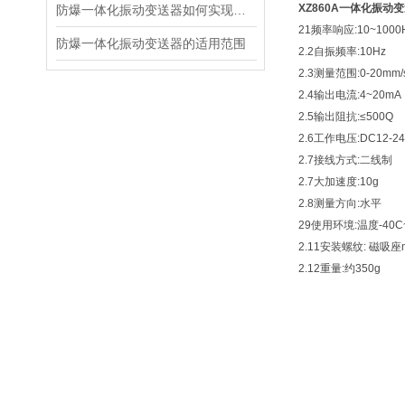
XZ860A一体化振动
防爆一体化振动变送器如何实现防爆功能？
21频率响应:10~1000
防爆一体化振动变送器的适用范围
2.2自振频率:10Hz
2.3测量范围:0-20mm/
2.4输出电流:4~20mA
2.5输出阻抗:≤500Q
2.6工作电压:DC12-2
2.7接线方式:二线制
2.7大加速度:10g
2.8测量方向:水平
29使用环境:温度-40C
2.11安装螺纹: 磁吸座m
2.12重量:约350g