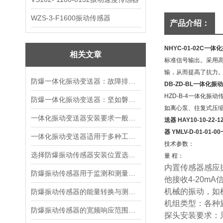
WZS-3-F1600振动传感器
产品介绍：
NHYC-01-02C一
相关文章
标准信号输出。采用
输，从而提高了抗
力
防爆一体化振动变送器：故障排查的智慧指南
DB-ZD-BL一体化振
HZD-B-4一体化振
防爆一体化振动变送器：坚如磐石的精密守护者
如离心泵、往复式压
一体化振动变送器安装要求一般有哪些？
送器
HAY10-10-22
器
YMLV-D-01-01
一体化振动变送器适用于多种工业场景
技术参数：
选择防爆振动传感器安装位置选择的建议
量 程：
内置传感器感应
防爆振动传感器用于监测和测量机械设备振动状态
他接收
4-20mA
机械的振动，如
防爆振动传感器的能量转换与测量原理
机组类型：各种
防爆振动传感器的宽频响应范围及意义
探头安装要求：