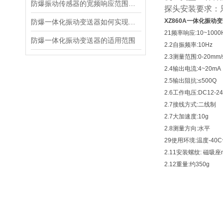
防爆振动传感器的宽频响应范围及意义
探头安装要求：
XZ860A一体化振动
防爆一体化振动变送器如何实现防爆功能？
21频率响应:10~1000
防爆一体化振动变送器的适用范围
2.2自振频率:10Hz
2.3测量范围:0-20mm/
2.4输出电流:4~20mA
2.5输出阻抗:≤500Q
2.6工作电压:DC12-2
2.7接线方式:二线制
2.7大加速度:10g
2.8测量方向:水平
29使用环境:温度-40C
2.11安装螺纹: 磁吸座m
2.12重量:约350g