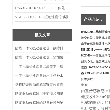
RS6917-07-07-01-02-02 一体化振动变送器
VS102- 1100-0132振动速度传感器
产品介绍：
BVM220二线制振动
相关文章
地变送器，能将现场采
由于传感器和处理电
防爆一体化振动变送器：故障排查的智慧指南
DB-ZD-BL一体化振
HZD-B-4一体化振
防爆一体化振动变送器：坚如磐石的精密守护者
如离心泵、往复式压
一体化振动变送器安装要求一般有哪些？
送器
HAY10-10-22
器
YMLV-D-01-0
一体化振动变送器适用于多种工业场景
技术参数：
选择防爆振动传感器安装位置选择的建议
量 程：
内置传感器感应
防爆振动传感器用于监测和测量机械设备振动状态
他接收
4-20mA
机械的振动，如
防爆振动传感器的能量转换与测量原理
机组类型：各种