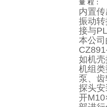
量 程：
内置传
振动转
接与
P
本公司
CZ891
如机壳
机组类
泵、齿
探头安
开
M10