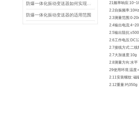
21频率响应:10~1
防爆一体化振动变送器如何实现防爆功能？
2.2自振频率:10H
防爆一体化振动变送器的适用范围
2.3测量范围:0-20
2.4输出电流:4~2
2.5输出阻抗:≤50
2.6工作电压:DC12
2.7接线方式:二线
2.7大加速度:10g
2.8测量方向:水平
29使用环境:温度-
2.11安装螺纹: 磁
2.12重量:约350g