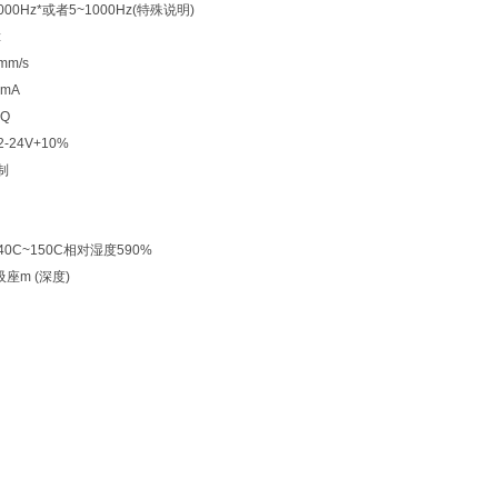
000Hz*或者5~1000Hz(特殊说明)
z
mm/s
0mA
0Q
-24V+10%
制
40C~150C相对湿度590%
吸座m (深度)