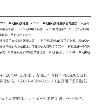
X203一体化振动变送器
YSD-5一体化振动变送器振动传感器
厂家直销
安标准信号输出。采用高档电子器件，应用良好的贴片工艺，使产品结构
离传输，从而提高了抗
力。
定安装的在线振动测量装置，主要用于对振动速度值的测量。振动变送
动传感器振动值的大小成正比。可直接输入到PLC/DCS中，从而组成一个能对
系统。本装置采用了传感器与变送器一体化的设计。
SH-L-K一体化振动
4
～
20mA
电流输出，该输出可直接与
PLC/DCS
或其
示报警仪。
CZ891-A020-B02-C01
主要用于监测旋转
探头固定在螺孔上，无须对机器内部进行任何操作。