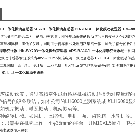
1-L-L3一体化振动变送器
SE920一体化振动变送器
DB-ZD-BL一体化振动变送器
HN-W
信号处理电路合二为一的就地变送器，能将现场采集的振动信号直接变换为4-20毫
重量和体积，降低了功耗，同时由于传感器和处理电路集成一体，避免了信号的长距
体化振动变送器
HN-WX203一体化振动变送器
VRS-B-V-OJL一体化振动变送器
是一种固
一体化振动传感器输出形式为4mA～20mA标准电流，振动变送器 HZD-B-4一体化振
式压缩机、离心机、冷却塔、工业风机、电动机及燃气轮机等设备进行监测和保护的
1-S1-L-L3一体化振动变送器
应振动速度，通过高精密集成电路将机械振动转换为对应量程的
A
信号的设备联结，如本公司的
LH6000
监测系统或者
LH6080
显
如机壳振动，轴瓦振动，机架振动等。
种旋转机械。如风机、压缩机、电机、泵、齿轮箱、水轮机等。
：只需要在机壳上作一个φ
35mm
的平台，开
M10×1.5
螺孔，将
振动变送器
技术参数