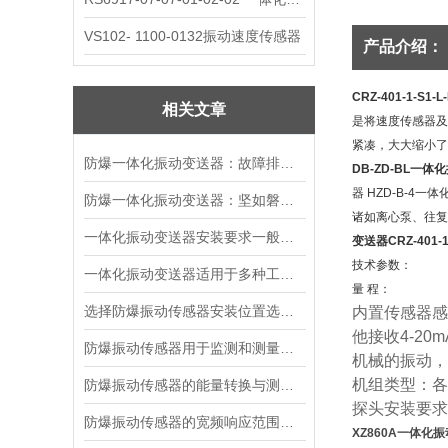
VS102- 1100-0132振动速度传感器
产品介绍：
CRZ-401-1-S
相关文章
是将速度传感器及
紧凑，大大缩小了
防爆一体化振动变送器：故障排查的智慧指南
DB-ZD-BL一
器 HZD-B-4
防爆一体化振动变送器：坚如磐石的精密守护者
诸如离心泵、往复
一体化振动变送器安装要求一般有哪些？
变送器CRZ-401-
技术参数：
一体化振动变送器适用于多种工业场景
量 程：
选择防爆振动传感器安装位置选择的建议
内置传感器感
他接收
4-20m
防爆振动传感器用于监测和测量机械设备振动状态
机械的振动，
机组类型：各
防爆振动传感器的能量转换与测量原理
探头安装要求
防爆振动传感器的宽频响应范围及意义
XZ860A一体化