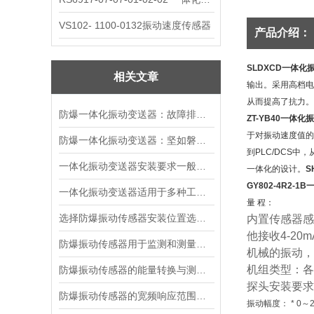
VS102- 1100-0132振动速度传感器
产品介绍：
SLDXCD一体化
相关文章
输出。采用高档电
从而提高了抗
力。
防爆一体化振动变送器：故障排查的智慧指南
ZT-YB40一体化
于对振动速度值的测
防爆一体化振动变送器：坚如磐石的精密守护者
到PLC/DCS
一体化振动变送器安装要求一般有哪些？
一体化的设计。
S
GY802-4R2-
一体化振动变送器适用于多种工业场景
量 程：
选择防爆振动传感器安装位置选择的建议
内置传感器感
他接收
4-20m
防爆振动传感器用于监测和测量机械设备振动状态
机械的振动，
机组类型：各
防爆振动传感器的能量转换与测量原理
探头安装要求
防爆振动传感器的宽频响应范围及意义
振动幅度： * 0～2