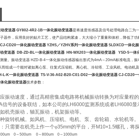
振动变送器
GY802-4R2-1B一体化振动变送器
是将速度传感器及信号处理电路合二为一
子器件，应用良好的贴片工艺，使产品结构紧凑，大大缩小了重量和体积，降低了功
CJ-CD20一体化振动变送器
YZHS／YZHV系列一体化振动变送器
SLDXCD一体化
振动变送器
DB-ZD-BL一体化振动变送器
HN-WX203一体化振动变送器
YSD-5一
量。振动变送器 HZD-B-4一体化振动传感器输出形式为4mA～20mA标准电流，振
中，从而组成一个能对诸如离心泵、往复式压缩机、离心机、冷却塔、工业风机、电动
H-L-K一体化振动变送器
TS-V-36-A02-B20-C01-D02一体化振动变送器
CJ-CD2
1B一体化振动变送器
技术参数：
应振动速度，通过高精密集成电路将机械振动转换为对应量程的
A
信号的设备联结，如本公司的
LH6000
监测系统或者
LH6080
显
如机壳振动，轴瓦振动，机架振动等。
种旋转机械。如风机、压缩机、电机、泵、齿轮箱、水轮机等。
：只需要在机壳上作一个φ
35mm
的平台，开
M10×1.5
螺孔，将
00um 0～500um 0～800um 0～1000um