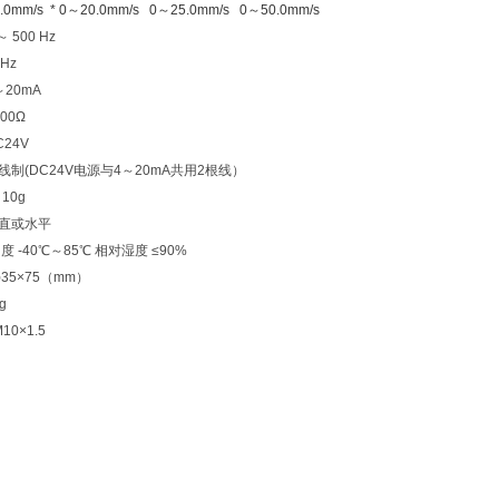
mm/s * 0～20.0mm/s 0～25.0mm/s 0～50.0mm/s
 500 Hz
Hz
20mA
00Ω
24V
线制(DC24V电源与4～20mA共用2根线）
10g
垂直或水平
度 -40℃～85℃ 相对湿度 ≤90%
35×75（mm）
g
0×1.5