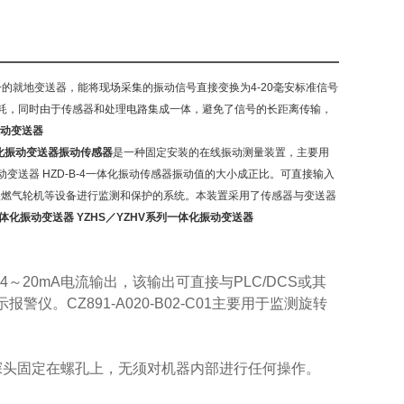
的就地变送器，能将现场采集的振动信号直接变换为4-20毫安标准信号
耗，同时由于传感器和处理电路集成一体，避免了信号的长距离传输，
振动变送器
体化振动变送器振动传感器
是一种固定安装的在线振动测量装置，主要用
动变送器 HZD-B-4一体化振动传感器振动值的大小成正比。可直接输入
机及燃气轮机等设备进行监测和保护的系统。本装置采用了传感器与变送器
0一体化振动变送器
YZHS／YZHV系列一体化振动变送器
4
～
20mA
电流输出，该输出可直接与
PLC/DCS
或其
示报警仪。
CZ891-A020-B02-C01
主要用于监测旋转
探头固定在螺孔上，无须对机器内部进行任何操作。