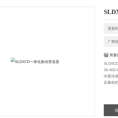
SL
更新时间
厂商
简要
SLDXC
36-A0
内置传
应量程的