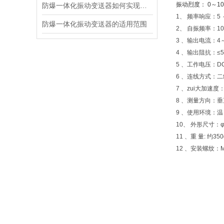
振动烈度： 0～10.0
防爆一体化振动变送器如何实现防爆功能？
1、 频率响应：5 ～
防爆一体化振动变送器的适用范围
2、 自振频率：10
3 、输出电流：4～
4 、输出阻抗：≤5
5 、工作电压：DC
6 、连线方式：二
7 、zui大加速度：
8 、测量方向：
9 、使用环境：温 
10、 外形尺寸：φ
11 、重 量: 约350
12 、安装螺纹：M1