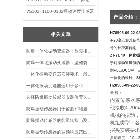
VS102- 1100-0132振动速度传感器
产品介绍：
HZ8505-09-2
相关文章
4-20毫安标准
号的长距离传输，
防爆一体化振动变送器：故障排查的智慧指南
ZT-YB40一体化
防爆一体化振动变送器：坚如磐石的精密守护者
于对振动速度值的测
到PLC/DCS
一体化振动变送器安装要求一般有哪些？
一体化的设计。
S
一体化振动变送器适用于多种工业场景
HZ8505-09-22
量 程：
选择防爆振动传感器安装位置选择的建议
内置传感器感
他接收
4-20m
防爆振动传感器用于监测和测量机械设备振动状态
机械的振动，
防爆振动传感器的能量转换与测量原理
机组类型：各
探头安装要求
防爆振动传感器的宽频响应范围及意义
振动幅度： * 0～2