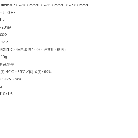
mm/s * 0～20.0mm/s 0～25.0mm/s 0～50.0mm/s
 500 Hz
Hz
20mA
00Ω
24V
线制(DC24V电源与4～20mA共用2根线）
10g
垂直或水平
度 -40℃～85℃ 相对湿度 ≤90%
35×75（mm）
g
0×1.5