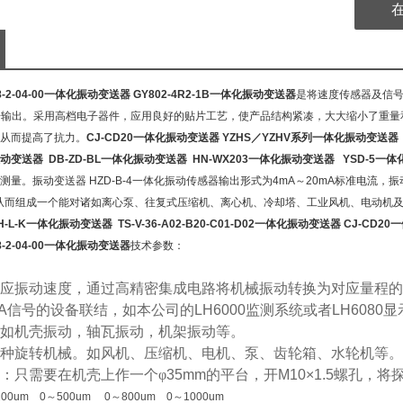
2-08-2-04-00一体化振动变送器 GY802-4R2-1B一体化振动变送器
是将速度传感器及信
信号输出。采用高档电子器件，应用良好的贴片工艺，使产品结构紧凑，大大缩小了重
从而提高了抗
力。
CJ-CD20一体化振动变送器
YZHS／YZHV系列一体化振动变送器
振动变送器
DB-ZD-BL一体化振动变送器
HN-WX203一体化振动变送器
YSD-5一
量。振动变送器 HZD-B-4一体化振动传感器输出形式为4mA～20mA标准电流，振
中，从而组成一个能对诸如离心泵、往复式压缩机、离心机、冷却塔、工业风机、电动
H-L-K一体化振动变送器
TS-V-36-A02-B20-C01-D02一体化振动变送器
CJ-CD2
-08-2-04-00一体化振动变送器
技术参数：
应振动速度，通过高精密集成电路将机械振动转换为对应量程的
A
信号的设备联结，如本公司的
LH6000
监测系统或者
LH6080
显
如机壳振动，轴瓦振动，机架振动等。
种旋转机械。如风机、压缩机、电机、泵、齿轮箱、水轮机等。
：只需要在机壳上作一个φ
35mm
的平台，开
M10×1.5
螺孔，将
00um 0～500um 0～800um 0～1000um