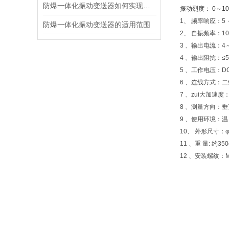
防爆一体化振动变送器如何实现防爆功能？
振动烈度： 0～10.0
1、 频率响应：5 ～
防爆一体化振动变送器的适用范围
2、 自振频率：10
3 、输出电流：4～
4 、输出阻抗：≤5
5 、工作电压：DC
6 、连线方式：二
7 、zui大加速度：
8 、测量方向：
9 、使用环境：温 
10、 外形尺寸：φ
11 、重 量: 约350
12 、安装螺纹：M1