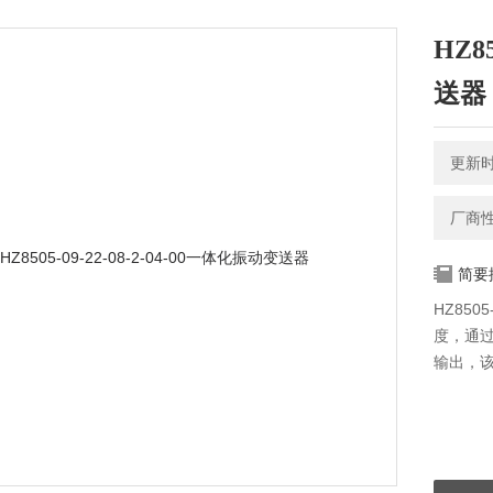
HZ8
送器
更新时间
厂商
简要
HZ850
度，通过
输出，该