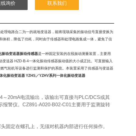
在线询价
联系我们
号处理电路合二为一的就地变送器，能将现场采集的振动信号直接变换为
量和体积，降低了功耗，同时由于传感器和处理电路集成一体，避免了信
体化振动变送器振动传感器
是一种固定安装的在线振动测量装置，主要用
动变送器 HZD-B-4一体化振动传感器振动值的大小成正比。可直接输入
机及燃气轮机等设备进行监测和保护的系统。本装置采用了传感器与变送器
0一体化振动变送器
YZHS／YZHV系列一体化振动变送器
4
～
20mA
电流输出，该输出可直接与
PLC/DCS
或其
示报警仪。
CZ891-A020-B02-C01
主要用于监测旋转
探头固定在螺孔上，无须对机器内部进行任何操作。