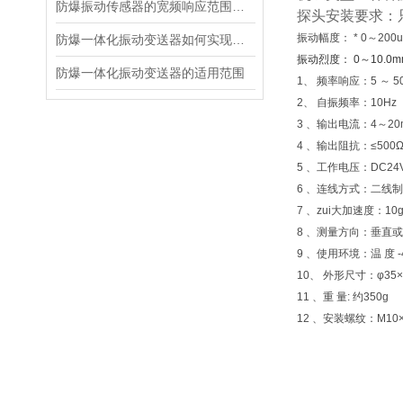
防爆振动传感器的宽频响应范围及意义
探头安装要求：
振动幅度： * 0～200
防爆一体化振动变送器如何实现防爆功能？
振动烈度： 0～10.0mm/
防爆一体化振动变送器的适用范围
1、 频率响应：5 ～ 50
2、 自振频率：10Hz
3 、输出电流：4～20
4 、输出阻抗：≤500
5 、工作电压：DC24
6 、连线方式：二线制
7 、zui大加速度：10
8 、测量方向：垂直
9 、使用环境：温 度 -
10、 外形尺寸：φ35
11 、重 量: 约350g
12 、安装螺纹：M10×