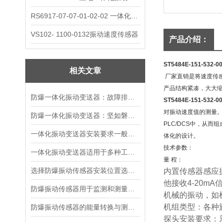
RS6917-07-07-01-02-02 一体化振动变送器
VS102- 1100-0132振动速度传感器
产品介绍：
ST5484E-151-532
相关文章
厂家直销
是将速度传
产品结构紧凑，大大
防爆一体化振动变送器：故障排查的智慧指南
ST5484E-151-532
对振动速度值的测量。振
防爆一体化振动变送器：坚如磐石的精密守护者
PLC/DCS中，从
一体化振动变送器安装要求一般有哪些？
体化的设计。
技术参数：
一体化振动变送器适用于多种工业场景
量 程：
选择防爆振动传感器安装位置选择的建议
内置传感器感应
他接收
4-20mA
防爆振动传感器用于监测和测量机械设备振动状态
机械的振动，如
机组类型：各种
防爆振动传感器的能量转换与测量原理
探头安装要求：