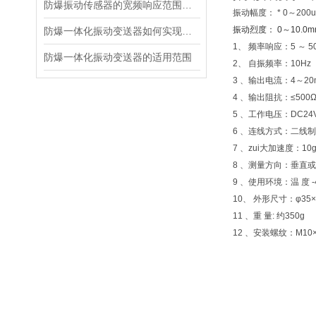
防爆振动传感器的宽频响应范围及意义
振动幅度： * 0～200
振动烈度： 0～10.0mm/
防爆一体化振动变送器如何实现防爆功能？
1、 频率响应：5 ～ 50
防爆一体化振动变送器的适用范围
2、 自振频率：10Hz
3 、输出电流：4～20
4 、输出阻抗：≤500
5 、工作电压：DC24
6 、连线方式：二线制
7 、zui大加速度：10
8 、测量方向：垂直
9 、使用环境：温 度 -
10、 外形尺寸：φ35
11 、重 量: 约350g
12 、安装螺纹：M10×