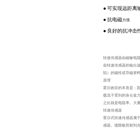
●
可实现远距离
●
抗电磁
力强
●
良好的抗冲击
转速传感器由磁敏电
齿转速传感器的输出
陷）的磁性或导磁资
原理
霍尔效应的本质是：
载流子受到的洛仑兹
之比就是电阻率。大
转速传感器
霍尔式转速传感器属
感器。缝隙板照射到光