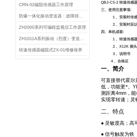
QBJ-CS-2 转速传感
CRN-02磁阻传感器工作原理
三、使用注意事项:
防爆一体化振动变送器：故障排查的智慧指南
１、安装时传感器外
２、安装时应以被测
ZH2000系列可编程监视仪工作原理
四、单机成套:
ZH1011A系列振动（烈度）变送器 生产厂家
１、转速
２、X12K 
转速传感器磁阻式ZX-01维修保养
３、说
４、合
一、简介
可直接替代霍尔
低，功能更*。
Y
测距离
4mm
，能
实现零转速；灵
二、特点
●
灵敏度高；高
●
信号触发为铁