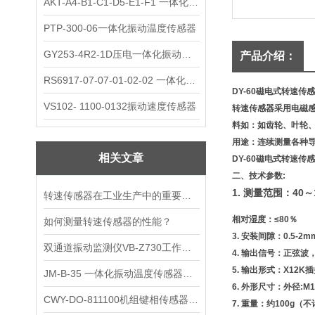
AKT-A4-B1-C1-D5-E1-F1 一体化振动变送器
PTP-300-06一体化振动温度传感器
GY253-4R2-1D压电一体化振动变送器
产品介绍：
RS6917-07-07-01-02-02 一体化振动变送器
DY-60磁电式转速传
VS102- 1100-0132振动速度传感器
转速传感器采用电磁
料如：如齿轮、叶轮
用途：连续测量各种
相关文章
DY-60磁电式转速传
二、技术参数:
1. 测量范围：40～1
转速传感器在工业生产中的重要作用
相对湿度：≤80％
如何测量转速传感器的性能？
3.
安装间隙：0.5-2m
双通道振动监测仪VB-Z730工作原理
4.
输出信号：正弦波
5.
输出形式：X12K插
JM-B-35 一体化振动温度传感器工作原理
6.
外形尺寸：外径:M1
CWY-DO-811100机组键相传感器注意事项
7.
重量：约100g（