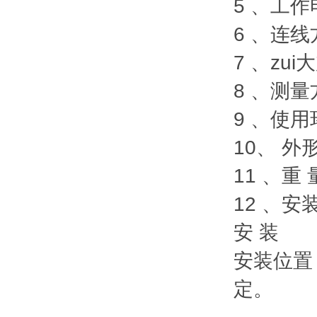
5 、工作
6 、连线
7 、zu
8 、测
9 、使用
10、 外
11 、重 
12 、安
安 装
安装位置
定。