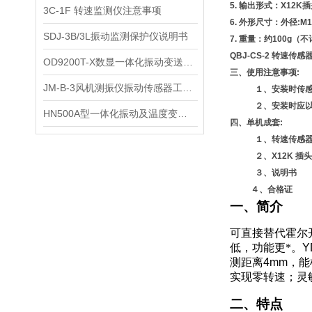
5.
输出形式：X12K插
3C-1F 转速监测仪注意事项
6.
外形尺寸：外径:M1
SDJ-3B/3L振动监测保护仪说明书
7.
重量：约100g（
QBJ-CS-2 转速传感
OD9200T-X数显一体化振动变送器参数
三、使用注意事项:
JM-B-3风机测振仪振动传感器工作原理
１、安装时传感器外
２、安装时应以被测
HN500A型一体化振动及温度变送器工作原理
四、单机成套:
１、转速
２、X12K 
３、说
４、合
一、简介
可直接替代霍尔
低，功能更*。
Y
测距离
4mm
，能
实现零转速；灵
二、特点