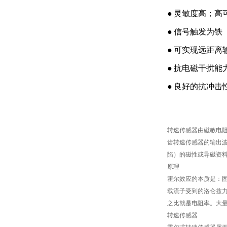
●
灵敏度高；高
●
信号触发为铁
●
可实现远距离
●
抗电磁干扰能
●
良好的抗冲击
转速传感器由磁敏电
齿转速传感器的输出
陷）的磁性或导磁资
原理
霍尔效应的本质是：
载流子受到的洛仑兹
之比就是电阻率。大
转速传感器