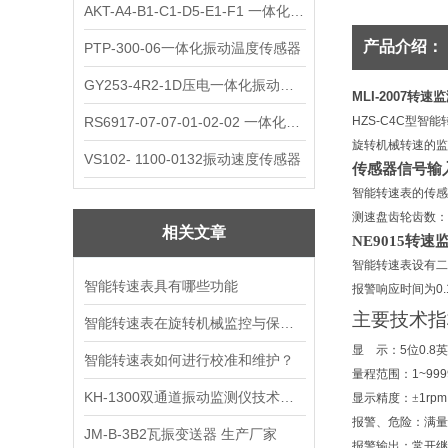
AKT-A4-B1-C1-D5-E1-F1 一体化振动变送器
产品介绍：
PTP-300-06一体化振动温度传感器
GY253-4R2-1D压电一体化振动变送器
MLI-2007转
RS6917-07-07-01-02-02 一体化振动变送器
HZS-C4C
型智能
旋转机械转速的监
VS102- 1100-0132振动速度传感器
传感器信号输
智能转速表的传感
测速盘齿轮齿数：
相关文章
NE9015转速
智能转速表设有二
智能转速表具有哪些功能
报警响应时间为
0
主要技术指
智能转速表在旋转机械监控与保护中的多维应用
显
示：
5
位
0.8
英
智能转速表如何进行校准和维护？
量程范围：
1~999
KH-1300双通道振动监测仪技术指标
显示精度：±
1rpm
报警、危险：满量
JM-B-3B2瓦振变送器 生产厂家
报警输出：常开继