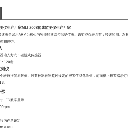
速监测仪生产厂家
MLI-2007转速监测仪生产厂家
转速表是采用
ARM
为核心的智能转速监控保护仪表。该监控仪表具有：转速监测、双
控和保护。
入
器输入方式：磁阻式传感器
1~120
齿
监测仪
个转速报警界限值。只要被测转速超过设定的报警值或危险值，前面板上报警指示灯
.1S
。
标
寸
LED
数字显示
99rpm
程内任意设定
电器输出