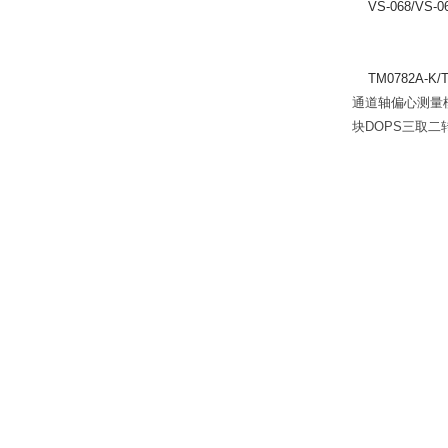
VS-068/VS-069
TM0782A-K/
通道轴偏心测量
块
DOPS
三取二