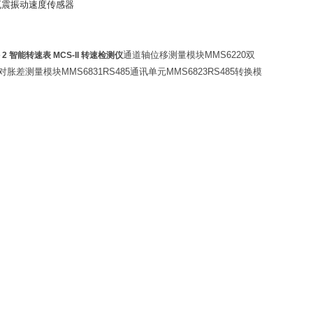
瓦震振动速度传感器
通道轴位移测量模块
MMS6220
双
2 智能转速表 MCS-II 转速检测仪
对胀差测量模块
MMS6831RS485
通讯单元
MMS6823RS485
转换模