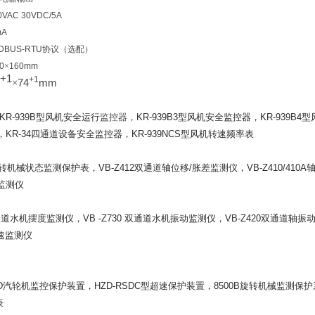
0VAC 30VDC/5A
mA
DBUS-RTU
协议（选配）
0
×
160mm
+1
+1
×
74
mm
R-939B型风机安全运行
监控器
，KR-939B3型风机安全监控器，KR-939B4
KR-34四通道设备安全监控器，KR-939NCS型风机转速频率表
转机械状态监测保护表，VB-Z412双通道轴位移/胀差监测仪，VB-Z410/410A
监测仪
道水机摆度监测仪，VB -Z730 双通道水机振动监测仪，VB-Z420双通道轴振动
转速监测仪
D
汽轮机监控保护装置，HZD-RSDC型超速保护装置，8500B旋转机械监测保护
表