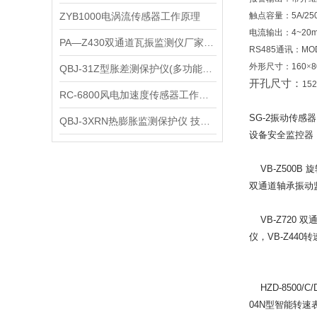
ZYB1000电涡流传感器工作原理
触点容量：
5A/25
电流输出：
4~20
PA—Z430双通道瓦振监测仪厂家直销
RS485
通讯：
MO
外形尺寸：
160
×
8
QBJ-31Z型胀差测保护仪(多功能)生产厂家直销
开孔尺寸：
152
RC-6800风电加速度传感器工作原理
SG-2
振动传感器K
QBJ-3XRN热膨胀监测保护仪 技术参数
设备安全监控器，
VB-Z500B
旋
双通道轴承振动
VB-Z720
双通
仪，VB-Z440
HZD-8500/C/
04N型智能转速