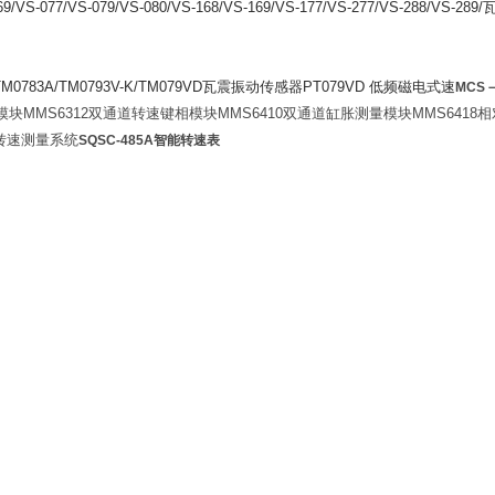
/VS-077/VS-079/VS-080/VS-168/VS-169/VS-177/VS-277/VS-288/VS-289/
TM0783A/TM0793V-K/TM079VD瓦震振动传感器PT079VD 低频磁电式速
MCS－
模块
MMS6312
双通道转速键相模块
MMS6410
双通道缸胀测量模块
MMS6418
相
转速测量系统
SQSC-485A智能转速表