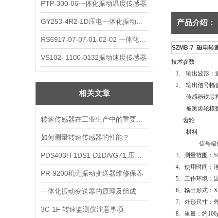
PTP-300-06一体化振动温度传感器
GY253-4R2-1D压电一体化振动变送器
产品介绍：
RS6917-07-07-01-02-02 一体化振动变送器
SZMB-7 磁电
VS102- 1100-0132振动速度传感器
技术参数
1、 输出波形：近似
2、 输出信号幅值：5
相关文章
传感器铁芯和被测
被测齿轮模数 m
转速传感器在工业生产中的重要作用
齿轮 Z =
材料 电
如何测量转速传感器的性能？
信号幅值大小
PDS403H-1DS1-D1DA/G71,压力变送器的性能
3、测量范围：50～
4、使用时间：
PR-9200机壳振动变送器维修保养
5、工作环境：温度 
6、输出形式：X1
一体化振动变送器的原理及组成
7、外形尺寸：外径
3C-1F 转速监测仪注意事项
8、重量：约10