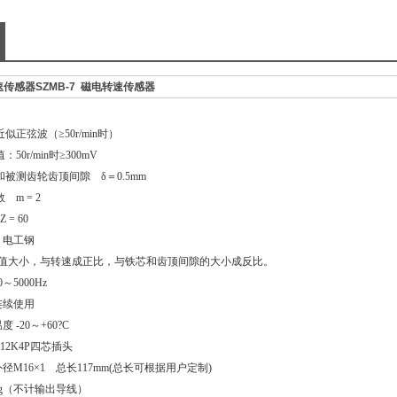
转速传感器SZMB-7 磁电转速传感器
正弦波（≥50r/min时）
0r/min时≥300mV
齿轮齿顶间隙 δ＝0.5mm
 = 2
 60
工钢
，与转速成正比，与铁芯和齿顶间隙的大小成反比。
5000Hz
连续使用
-20～+60?C
2K4P四芯插头
M16×1 总长117mm(总长可根据用户定制)
0g（不计输出导线）