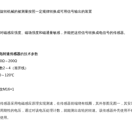
将旋转机械的被测量按照一定规律转换成可用信号输出的装置
种对磁感应强度、磁场强度和磁通量敏感，并能把这些信号转换成电信号的传感器。
磁电转速传感器
的技术参数
0Ω～200Ω
模数2～4（渐开线）
0～120℃
g
纹M16×1
转速传感器采用电磁感应原理实现测速，在传感器前端绕有线圈，其外形图见图一，其
周期性的电压，通过对该电压处理计数，就能测出齿轮的转速。该传感器外壳使用不
使用。