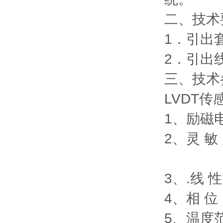
二、技
1．引出
2．
三、技术
LVDT传
1、励磁
2、灵 敏
(输出
3、.线 
4、相 
5、温度