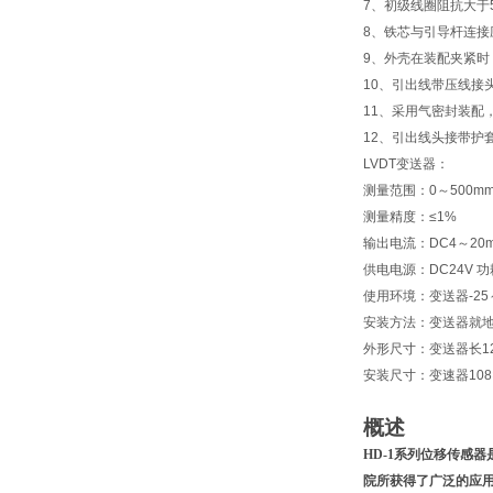
7、初级线圈阻抗大于5
8、铁芯与引导杆连接
9、外壳在装配夹紧时
10、引出线带压线接头（
11、采用气密封装配
12、引出线头接带护套
LVDT变送器：
测量范围：0～500m
测量精度：≤1%
输出电流：DC4～20
供电电源：DC24V 功
使用环境：变送器-25～
安装方法：变送器就
外形尺寸：变送器长12
安装尺寸：变速器108×
概述
HD
-1
系列位移传感器
院所获得了广泛的应