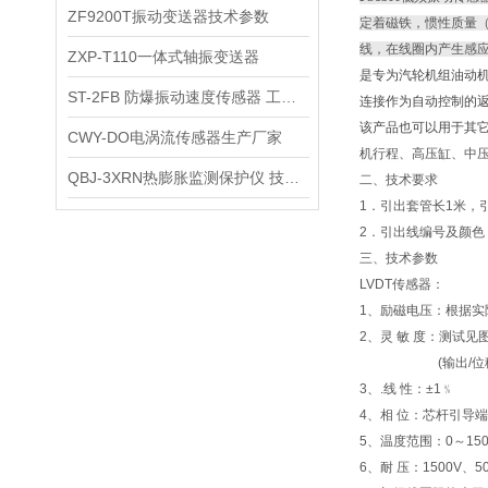
ZF9200T振动变送器技术参数
定着磁铁，惯性质量
线，在线圈内产生感
ZXP-T110一体式轴振变送器
是专为汽轮机组油动
ST-2FB 防爆振动速度传感器 工作原理
连接作为自动控制的
该产品也可以用于其
CWY-DO电涡流传感器生产厂家
机行程、高压缸、中压
QBJ-3XRN热膨胀监测保护仪 技术参数
二、技术要求
1．引出套管长1米，引
2．引出线编
三、技术参数
LVDT传感器：
1、励磁电压：根据实
2、灵 敏 度：测试见图，
(输出/位移/
3、.线 性：±1﹪
4、相 位：芯杆引导
5、温度范围：0～1
6、耐 压：1500V、